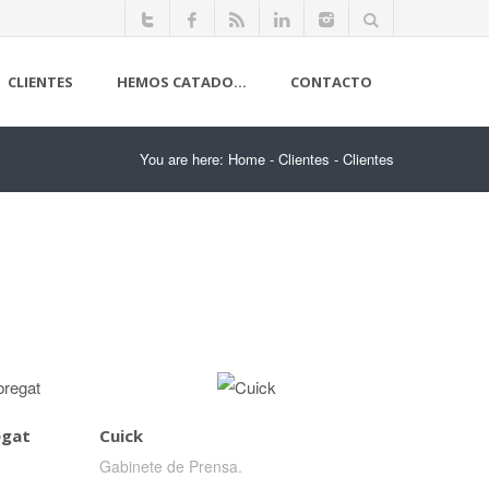
CLIENTES
HEMOS CATADO…
CONTACTO
You are here:
Home
-
Clientes
-
Clientes
egat
Cuick
Gabinete de Prensa.