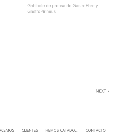
Gabinete de prensa de GastroEbre y
GastroPirineus
NEXT ›
ACEMOS
CLIENTES
HEMOS CATADO…
CONTACTO