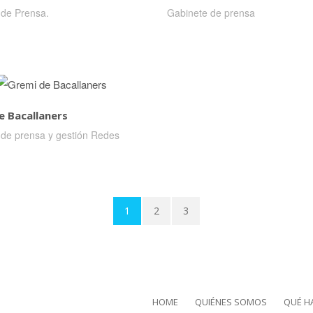
 de Prensa.
Gabinete de prensa
e Bacallaners
 de prensa y gestión Redes
1
2
3
HOME
QUIÉNES SOMOS
QUÉ H