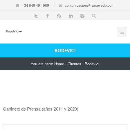
+34 649 491 989
comunicacion@isacevedo.com
BODEVICI
You are here:
Home
-
Clientes
-
Bodevici
Gabinete de Prensa (años 2011 y 2020)